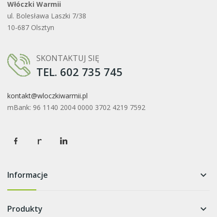
Włóczki Warmii
ul. Bolesława Laszki 7/38
10-687 Olsztyn
SKONTAKTUJ SIĘ
TEL. 602 735 745
kontakt@wloczkiwarmii.pl
mBank: 96 1140 2004 0000 3702 4219 7592
Informacje
keyboard_arrow_down
Produkty
keyboard_arrow_down