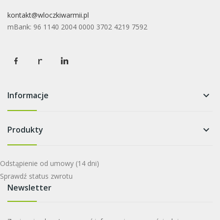
kontakt@wloczkiwarmii.pl
mBank: 96 1140 2004 0000 3702 4219 7592
Informacje
keyboard_arrow_down
Produkty
keyboard_arrow_down
Odstąpienie od umowy
(14 dni)
Sprawdź status zwrotu
Newsletter