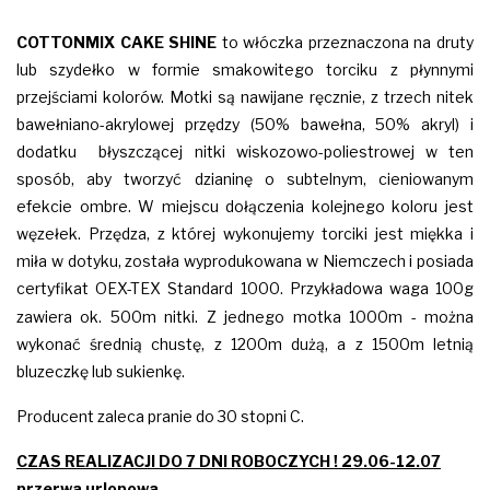
COTTONMIX
CAKE
SHINE
to włóczka przeznaczona na druty
lub szydełko w formie smakowitego torciku z płynnymi
przejściami kolorów. Motki są nawijane ręcznie, z trzech nitek
bawełniano-akrylowej przędzy (50% bawełna, 50% akryl) i
dodatku błyszczącej nitki wiskozowo-poliestrowej w ten
sposób, aby tworzyć dzianinę o subtelnym, cieniowanym
efekcie ombre. W miejscu dołączenia kolejnego koloru jest
węzełek. Przędza, z której wykonujemy torciki jest miękka i
miła w dotyku, została wyprodukowana w Niemczech i posiada
certyfikat OEX-TEX Standard 1000.
Przykładowa waga 100g
zawiera ok. 500m nitki. Z jednego motka 1000m - można
wykonać średnią chustę, z 1200m dużą, a z 1500m letnią
bluzeczkę lub sukienkę.
Producent zaleca pranie do 30 stopni C.
CZAS REALIZACJI DO 7 DNI ROBOCZYCH ! 29.06-12.07
przerwa urlopowa.