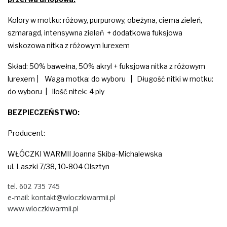
Kolory w motku: różowy, purpurowy, obeżyna, ciema zieleń,
szmaragd, intensywna zieleń + dodatkowa fuksjowa
wiskozowa nitka z różowym lurexem
Skład: 50% bawełna, 50% akryl + fuksjowa nitka z różowym
lurexem | Waga motka: do wyboru | Długość nitki w motku:
do wyboru | Ilość nitek: 4 ply
BEZPIECZEŃSTWO:
Producent:
WŁÓCZKI WARMII Joanna Skiba-Michalewska
ul. Laszki 7/38, 10-804 Olsztyn
tel. 602 735 745
e-mail: kontakt@wloczkiwarmii.pl
www.wloczkiwarmii.pl