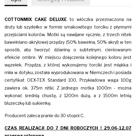
COTTONMIX
CAKE
DELUXE
to włóczka przeznaczona na
druty lub szydełko w formie smakowitego torciku z płynnymi
przejściami kolorów. Motki są nawijane ręcznie, z trzech nitek
bawełniano-akrylowej przędzy (50% bawełna, 50% akryl) w ten
sposób, aby tworzyć dzianinę o subtelnym, cieniowanym
efekcie ombre. W miejscu dołączenia kolejnego koloru jest
węzełek. Przędza, z której wykonujemy torciki jest miękka i
miła w dotyku, została wyprodukowana w Niemczech i posiada
certyfikat OEX-TEX Standard 100.
Przykładowa waga 100g
zawiera ok. 375m nitki. Z jednego motka 1000m - można
wykonać średnią chustę, z 1200m dużą, a z 1500m letnią
bluzeczkę lub sukienkę.
Producent zaleca pranie do 30 stopni C.
CZAS REALIZACJI DO 7 DNI ROBOCZYCH ! 29.06-12.07
przerwa urlopowa.