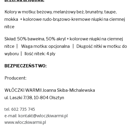
Kolory w motku: beżowy, melanżowy beż, brunatny, taupe,
mokka + kolorowe rudo-brązowo-kremowe niupki na ciemnej
nitce
Skład: 50% bawełna, 50% akryl + kolorowe niupki na ciemnej
nitce | Waga motka: opcjonalna | Długość nitki w motku: do
wyboru | Ilość nitek: 4 ply
BEZPIECZEŃSTWO:
Producent:
WŁÓCZKI WARMII Joanna Skiba-Michalewska
ul. Laszki 7/38, 10-804 Olsztyn
tel. 602 735 745
e-mail: kontakt@wloczkiwarmii.pl
www.wloczkiwarmii.pl