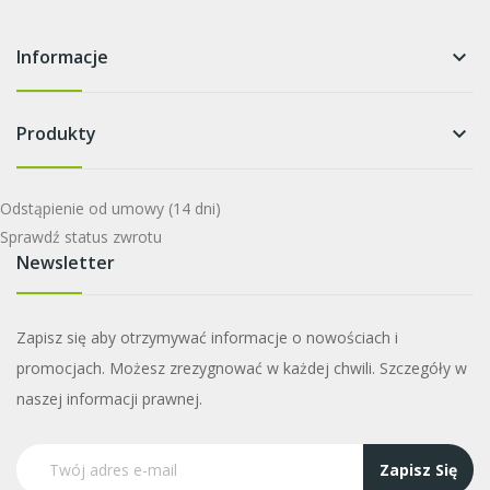
Informacje
keyboard_arrow_down
Produkty
keyboard_arrow_down
Odstąpienie od umowy
(14 dni)
Sprawdź status zwrotu
Newsletter
Zapisz się aby otrzymywać informacje o nowościach i
promocjach. Możesz zrezygnować w każdej chwili. Szczegóły w
naszej informacji prawnej.
Zapisz Się