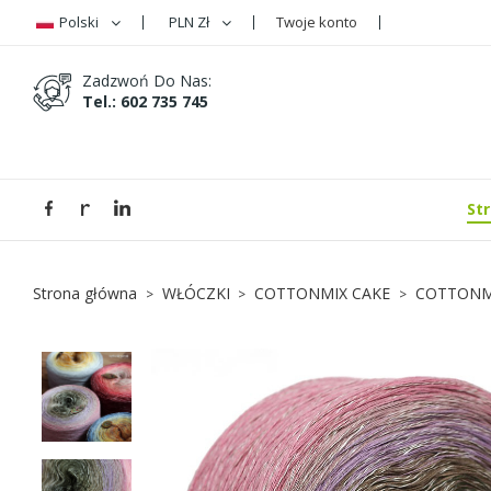
Polski
PLN Zł
Twoje konto
D
U
Z
Zadzwoń Do Nas:
Tel.: 602 735 745
add_circle_outline
Mus
Na
St
Strona główna
WŁÓCZKI
COTTONMIX CAKE
COTTONMI