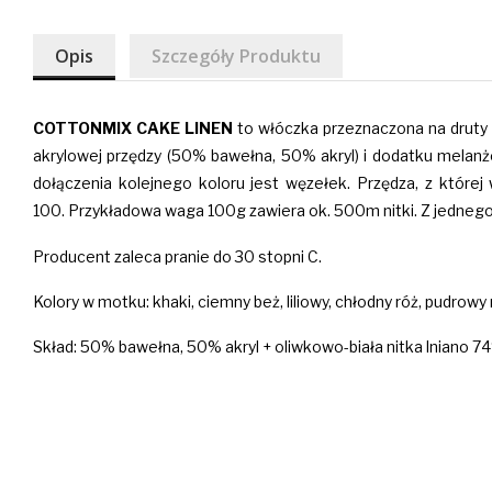
Opis
Szczegóły Produktu
COTTONMIX
CAKE
LINEN
to włóczka przeznaczona na druty 
akrylowej przędzy (50% bawełna, 50% akryl) i dodatku melanż
dołączenia kolejnego koloru jest węzełek. Przędza, z które
100.
Przykładowa waga 100g zawiera ok. 500m nitki. Z jednego
Producent zaleca pranie do 30 stopni C.
Kolory w motku: khaki, ciemny beż, liliowy, chłodny róż, pudrow
Skład: 50% bawełna, 50% akryl + oliwkowo-biała nitka lniano 