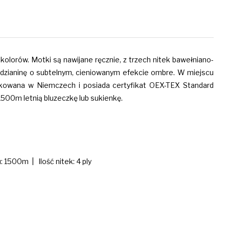
olorów. Motki są nawijane ręcznie, z trzech nitek bawełniano-
ć dzianinę o subtelnym, cieniowanym efekcie ombre. W miejscu
odukowana w Niemczech i posiada certyfikat OEX-TEX Standard
500m letnią bluzeczkę lub sukienkę.
1500m | Ilość nitek: 4 ply