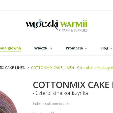
odaj do listy życzeń
twórz listę życzeń
aloguj się
Utwórz nową listę
isz być zalogowany by zapisać produkty na swojej liście życzeń.
zwa listy życzeń
Anuluj
Zaloguj się
rona główna
Włóczki
Promocje
Blog
Anuluj
Utwórz listę życzeń
X CAKE LINEN
COTTONMIX CAKE LINEN - Czterolistna koniczyn
COTTONMIX CAKE 
- Czterolistna koniczynka
Indeks: cottonmix cake