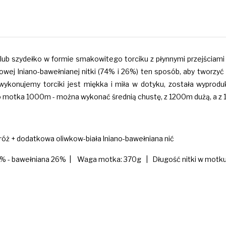
lub szydełko w formie smakowitego torciku z płynnymi przejściami k
owej lniano-bawełnianej nitki (74% i 26%) ten sposób, aby tworzy
j wykonujemy torciki jest miękka i miła w dotyku, została wypr
 motka 1000m - można wykonać średnią chustę, z 1200m dużą, a z 1
y róż + dodatkowa oliwkow-biała lniano-bawełniana nić
74% - bawełniana 26% | Waga motka: 370g | Długość nitki w motku: 