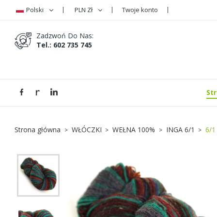
Polski
PLN Zł
Twoje konto
D
U
Z
Zadzwoń Do Nas:
Tel.: 602 735 745
add_circle_outline
Mus
Na
St
Strona główna
WŁÓCZKI
WEŁNA 100%
INGA 6/1
6/1