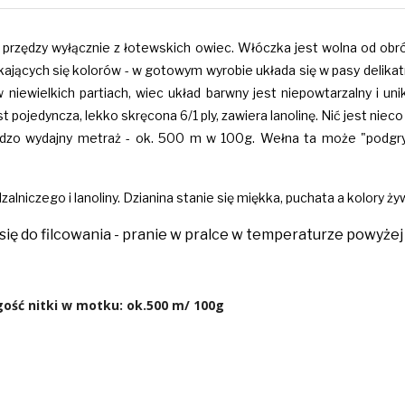
zędzy wyłącznie z łotewskich owiec. Włóczka jest wolna od obróbki
ających się kolorów - w gotowym wyrobie układa się w pasy delikatn
niewielkich partiach, wiec układ barwny jest niepowtarzalny i un
pojedyncza, lekko skręcona 6/1 ply, zawiera lanolinę. Nić jest nieco
rdzo wydajny metraż - ok. 500 m w 100g. Wełna ta może "podgryz
alniczego i lanoliny. Dzianina stanie się miękka, puchata a kolory ży
się do filcowania - pranie w pralce w temperaturze powyżej 
ć nitki w motku: ok.500 m/ 100g