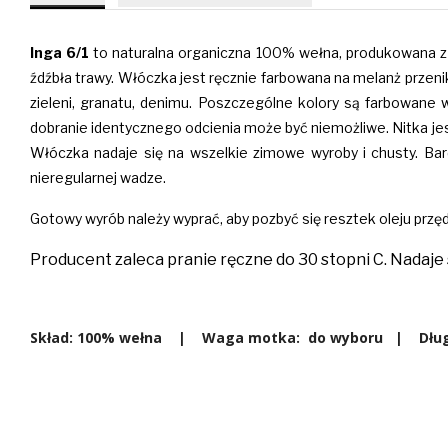
Inga 6/1
to naturalna organiczna 100% wełna, produkowana z pr
źdźbła trawy. Włóczka jest ręcznie farbowana na melanż przenik
zieleni, granatu, denimu
. Poszczególne kolory są farbowane w 
dobranie identycznego odcienia może być niemożliwe. Nitka jest 
Włóczka nadaje się na wszelkie zimowe wyroby i chusty. Ba
nieregularnej wadze.
Gotowy wyrób należy wyprać, aby pozbyć się resztek oleju przędz
Producent zaleca pranie ręczne do 30 stopni C. Nadaje 
Skład: 100% wełna | Waga motka: do wyboru | Długoś