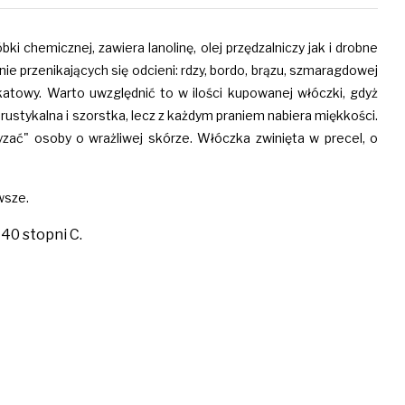
 chemicznej, zawiera lanolinę, olej przędzalniczy jak i drobne
ie przenikających się odcieni: rdzy, bordo, brązu, szmaragdowej
ikatowy. Warto uwzględnić to w ilości kupowanej włóczki, gdyż
 rustykalna i szorstka, lecz z każdym praniem nabiera miękkości.
ać" osoby o wrażliwej skórze. Włóczka zwinięta w precel, o
wsze.
40 stopni C.