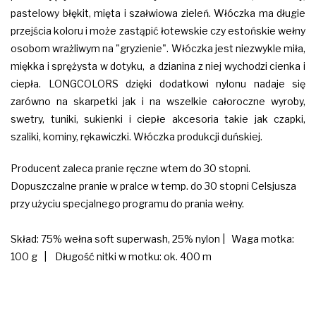
pastelowy błękit, mięta i szałwiowa zieleń. Włóczka ma długie
przejścia koloru i może zastąpić łotewskie czy estońskie wełny
osobom wrażliwym na "gryzienie". Włóczka jest niezwykle miła,
miękka i sprężysta w dotyku, a dzianina z niej wychodzi cienka i
ciepła. LONGCOLORS dzięki dodatkowi nylonu nadaje się
zarówno na skarpetki jak i na wszelkie całoroczne wyroby,
swetry, tuniki, sukienki i ciepłe akcesoria takie jak czapki,
szaliki, kominy, rękawiczki. Włóczka produkcji duńskiej.
Producent zaleca pranie ręczne wtem do 30 stopni.
Dopuszczalne pranie w pralce w temp. do 30 stopni Celsjusza
przy użyciu specjalnego programu do prania wełny.
Skład: 75% wełna soft superwash, 25% nylon | Waga motka:
100 g | Długość nitki w motku: ok. 400
m