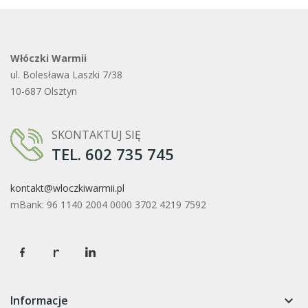
Włóczki Warmii
ul. Bolesława Laszki 7/38
10-687 Olsztyn
SKONTAKTUJ SIĘ
TEL. 602 735 745
kontakt@wloczkiwarmii.pl
mBank: 96 1140 2004 0000 3702 4219 7592
Informacje
keyboard_arrow_down