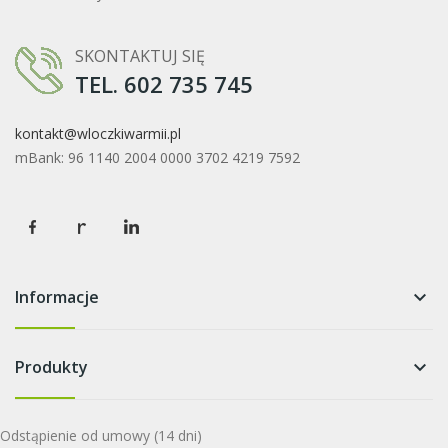
SKONTAKTUJ SIĘ
TEL. 602 735 745
kontakt@wloczkiwarmii.pl
mBank: 96 1140 2004 0000 3702 4219 7592
Informacje
keyboard_arrow_down
Produkty
keyboard_arrow_down
Odstąpienie od umowy
(14 dni)