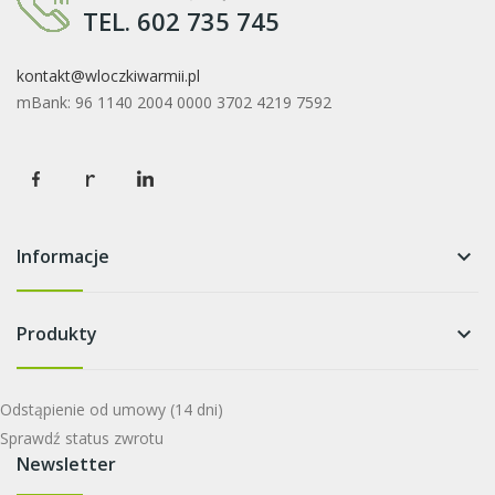
TEL. 602 735 745
kontakt@wloczkiwarmii.pl
mBank: 96 1140 2004 0000 3702 4219 7592
Informacje
keyboard_arrow_down
Produkty
keyboard_arrow_down
Odstąpienie od umowy
(14 dni)
Sprawdź status zwrotu
Newsletter