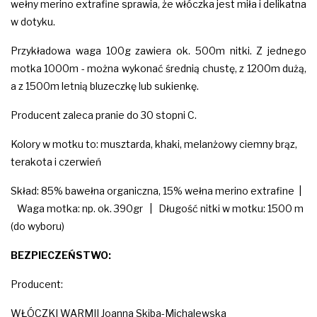
wełny merino extrafine sprawia, że włóczka jest miła i delikatna
w dotyku.
Przykładowa waga 100g zawiera ok. 500m nitki. Z jednego
motka 1000m - można wykonać średnią chustę, z 1200m dużą,
a z 1500m letnią bluzeczkę lub sukienkę.
Producent zaleca pranie do 30 stopni C.
Kolory w motku to: musztarda, khaki, melanżowy ciemny brąz,
terakota i czerwień
Skład: 85% bawełna organiczna, 15% wełna merino extrafine |
Waga motka: np. ok. 390gr | Długość nitki w motku: 1500 m
(do wyboru)
BEZPIECZEŃSTWO:
Producent:
WŁÓCZKI WARMII Joanna Skiba-Michalewska