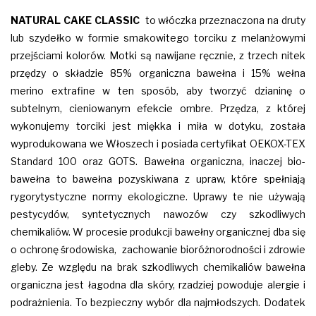
NATURAL
CAKE CLASSIC
to włóczka przeznaczona na druty
lub szydełko w formie smakowitego torciku z melanżowymi
przejściami kolorów. Motki są nawijane ręcznie, z trzech nitek
przędzy o składzie 85% organiczna bawełna i 15% wełna
merino extrafine w ten sposób, aby tworzyć dzianinę o
subtelnym, cieniowanym efekcie ombre. Przędza, z której
wykonujemy torciki jest miękka i miła w dotyku, została
wyprodukowana we Włoszech i posiada certyfikat OEKOX-TEX
Standard 100 oraz GOTS. Bawełna organiczna, inaczej bio-
bawełna to bawełna pozyskiwana z upraw, które spełniają
rygorytystyczne normy ekologiczne. Uprawy te nie używają
pestycydów, syntetycznych nawozów czy szkodliwych
chemikaliów. W procesie produkcji bawełny organicznej dba się
o ochronę środowiska, zachowanie bioróżnorodności i zdrowie
gleby. Ze względu na brak szkodliwych chemikaliów bawełna
organiczna jest łagodna dla skóry, rzadziej powoduje alergie i
podrażnienia. To bezpieczny wybór dla najmłodszych. Dodatek