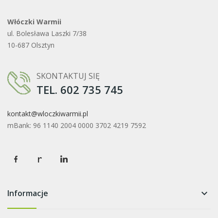
Włóczki Warmii
ul. Bolesława Laszki 7/38
10-687 Olsztyn
SKONTAKTUJ SIĘ
TEL. 602 735 745
kontakt@wloczkiwarmii.pl
mBank: 96 1140 2004 0000 3702 4219 7592
Informacje
keyboard_arrow_down