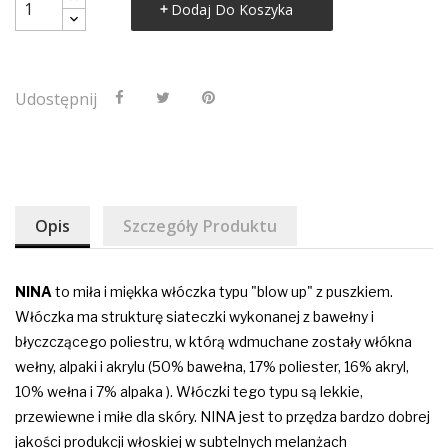
Dodaj Do Koszyka
Udostępnij
Opis
Szczegóły Produktu
NINA
to miła i miękka włóczka typu "blow up" z puszkiem.
Włóczka ma strukturę siateczki wykonanej z bawełny i
błyczczącego poliestru, w którą wdmuchane zostały włókna
wełny, alpaki i akrylu (50% bawełna, 17% poliester, 16% akryl,
10% wełna i 7% alpaka ). Włóczki tego typu są lekkie,
przewiewne i miłe dla skóry. NINA jest to przędza bardzo dobrej
jakości produkcji włoskiej w subtelnych melanżach