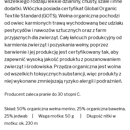
wszelkiego rodzaju lekkie dzianiny, chusty, szale i inne
dodatki. Włóczka posiada certyfikat Global Organic
Textile Standard (GOTS). Wełna organiczna pochodzi
od owiec karmionych trawą wychodowaną bez udziału
pestycydów i nawozów sztucznych oraz z farm
przyjaznych dla zwierząt. Cały łańcuch produkcyjny od
karmienia zwierząt i pozyskania wełny, poprzez
barwienie i jej produkcję jest certyfikowany tak, aby
zapewnić wysoką jakość produktu z poszanowaniem
zwierząt i środowiska. Przędza organiczna jest wolna
od wszelkich toksycznych substancji, więc produkty z
niej wykonane zmniejszają ryzyko alergii i podrażnień.
Producent zaleca pranie do 30 stopni C.
Skład: 50% organiczna wełna merino, 25% organiczna bawełna,
25% jedwab | Waga motka: 50 g | Długość nitki w
motku: ok. 230 m