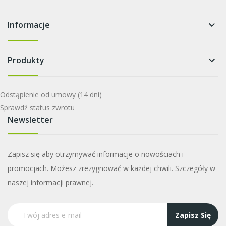
Informacje
keyboard_arrow_down
Produkty
keyboard_arrow_down
Odstąpienie od umowy
(14 dni)
Sprawdź status zwrotu
Newsletter
Zapisz się aby otrzymywać informacje o nowościach i
promocjach. Możesz zrezygnować w każdej chwili. Szczegóły w
naszej informacji prawnej.
Zapisz Się