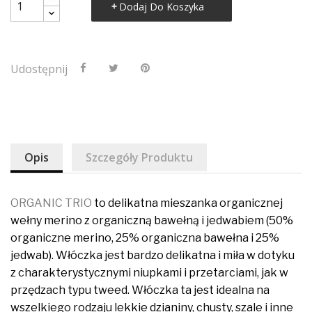
Dodaj Do Koszyka
Udostępnij
Opis
Szczegóły Produktu
ORGANIC TRIO
to delikatna mieszanka organicznej
wełny merino z organiczną bawełną i jedwabiem (50%
organiczne merino, 25% organiczna bawełna i 25%
jedwab). Włóczka jest bardzo delikatna i miła w dotyku
z charakterystycznymi niupkami i przetarciami, jak w
przędzach typu tweed. Włóczka ta jest idealna na
wszelkiego rodzaju lekkie dzianiny, chusty, szale i inne