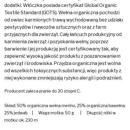
dodatki. Włóczka posiada certyfikat Global Organic
Textile Standard (GOTS). Wełna organiczna pochodzi
od owiec karmionych trawą wychodowaną bez udziału
pestycydów i nawozów sztucznych oraz z farm
przyjaznych dla zwierząt. Cały łańcuch produkcyjny od
karmienia zwierząt i pozyskania wełny, poprzez
barwienie i jej produkcję jest certyfikowany tak, aby
zapewnić wysoką jakość produktu z poszanowaniem
zwierząt i środowiska. Przędza organiczna jest wolna
od wszelkich toksycznych substancji, więc produkty z
niej wykonane zmniejszają ryzyko alergii i podrażnień.
Producent zaleca pranie do 30 stopni C.
Skład: 50% organiczna wełna merino, 25% organiczna bawełna,
25% jedwab | Waga motka: 50 g | Długość nitki w
motku: ok. 230 m