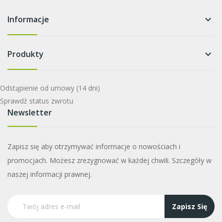
Informacje
keyboard_arrow_down
Produkty
keyboard_arrow_down
Odstąpienie od umowy
(14 dni)
Sprawdź status zwrotu
Newsletter
Zapisz się aby otrzymywać informacje o nowościach i
promocjach. Możesz zrezygnować w każdej chwili. Szczegóły w
naszej informacji prawnej.
Zapisz Się