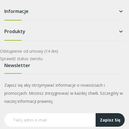
Informacje
keyboard_arrow_down
Produkty
keyboard_arrow_down
Odstąpienie od umowy
(14 dni)
Sprawdź status zwrotu
Newsletter
Zapisz się aby otrzymywać informacje o nowościach i
promocjach. Możesz zrezygnować w każdej chwili. Szczegóły w
naszej informacji prawnej.
Zapisz Się