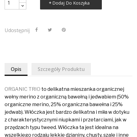
Dodaj Do Koszyka
Udostępnij
Opis
Szczegóły Produktu
ORGANIC TRIO
to delikatna mieszanka organicznej
wełny merino z organiczną bawełną i jedwabiem (50%
organiczne merino, 25% organiczna bawełna i 25%
jedwab). Włóczka jest bardzo delikatna i miła w dotyku
z charakterystycznymi niupkami i przetarciami, jak w
przędzach typu tweed. Włóczka ta jest idealna na
wszelkiego rodzaju lekkie dzianiny, chusty, szale i inne