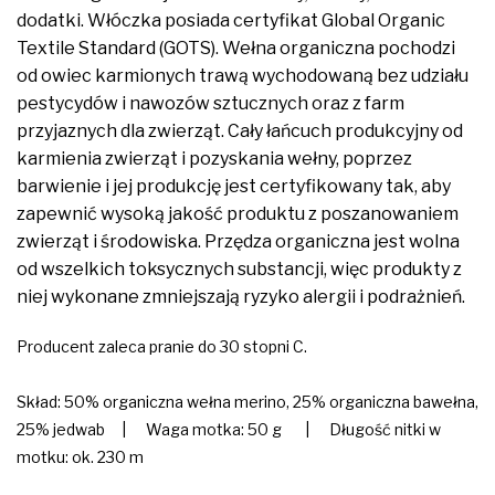
dodatki. Włóczka posiada certyfikat Global Organic
Textile Standard (GOTS). Wełna organiczna pochodzi
od owiec karmionych trawą wychodowaną bez udziału
pestycydów i nawozów sztucznych oraz z farm
przyjaznych dla zwierząt. Cały łańcuch produkcyjny od
karmienia zwierząt i pozyskania wełny, poprzez
barwienie i jej produkcję jest certyfikowany tak, aby
zapewnić wysoką jakość produktu z poszanowaniem
zwierząt i środowiska. Przędza organiczna jest wolna
od wszelkich toksycznych substancji, więc produkty z
niej wykonane zmniejszają ryzyko alergii i podrażnień.
Producent zaleca pranie do 30 stopni C.
Skład: 50% organiczna wełna merino, 25% organiczna bawełna,
25% jedwab | Waga motka: 50 g | Długość nitki w
motku: ok. 230 m