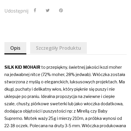
Udostępnij
Opis
Szczegóły Produktu
SILK KID MOHAIR
to przepiękny, świetnej jakości kozi moher
na jedwabnej nitce (72% moher, 28% jedwab).
Włóczka została
stworzona z myślą o eleganckich, luksusowych projektach. Ma
długi, puchaty i delikatny włos, który pięknie się puszy i nie
uklepuje po praniu. Idealna propozycja na zwiewne i ciepłe
szale, chusty, piórkowe sweterki lub jako włoczka dodatkowa,
dodająca objętości i puszystości np: z Mirellą czy Baby
Supremo. Motek waży 25g i mierzy 210m, a próbka wynosi od
22-18 oczek. Polecana na druty 3-5 mm. Włóczka produkowana