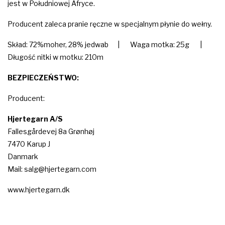
jest w Południowej Afryce.
Producent zaleca pranie ręczne w specjalnym płynie do wełny.
Skład: 72%moher, 28% jedwab | Waga motka: 25g |
Długość nitki w motku: 210m
BEZPIECZEŃSTWO:
Producent:
Hjertegarn A/S
Fallesgårdevej 8a Grønhøj
7470 Karup J
Danmark
Mail: salg@hjertegarn.com
www.hjertegarn.dk