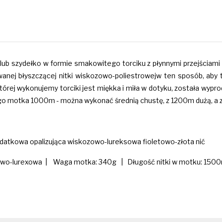
lub szydełko w formie smakowitego torciku z płynnymi przejściami 
owanej błyszczącej nitki wiskozowo-poliestrowejw ten sposób, aby
 której wykonujemy torciki jest miękka i miła w dotyku, została wy
go motka 1000m - można wykonać średnią chustę, z 1200m dużą, a z 
dodatkowa opalizująca wiskozowo-lureksowa fioletowo-złota nić
zowo-lurexowa | Waga motka: 340g | Długość nitki w motku: 1500m 