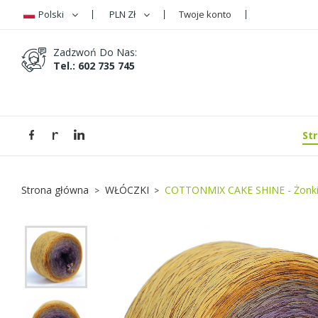
Polski
PLN Zł
Twoje konto
D
U
Z
Zadzwoń Do Nas:
Tel.: 602 735 745
add_circle_outline
Mus
Na
St
Strona główna
WŁÓCZKI
COTTONMIX CAKE SHINE - Żonkil