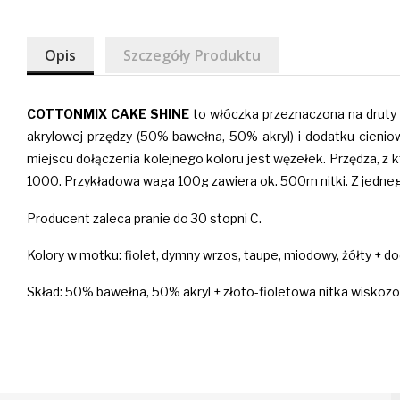
Opis
Szczegóły Produktu
COTTONMIX
CAKE
SHINE
to włóczka przeznaczona na druty 
akrylowej przędzy (50% bawełna, 50% akryl) i dodatku cieni
miejscu dołączenia kolejnego koloru jest węzełek. Przędza, z
1000.
Przykładowa waga 100g zawiera ok. 500m nitki. Z jedne
Producent zaleca pranie do 30 stopni C.
Kolory w motku: fiolet, dymny wrzos, taupe, miodowy, żółty + 
Skład: 50% bawełna, 50% akryl + złoto-fioletowa nitka wisko