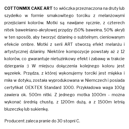
COTTONMIX
CAKE ART
to włóczka przeznaczona na druty lub
szydełko w formie smakowitego torciku z melanżowymi
przejściami kolorów. Motki są nawijane ręcznie, z czterech
nitek bawełniano-akrylowej przędzy (50% bawełna, 50% akryl)
w ten sposób, aby tworzyć dzianinę o subtelnym, cieniowanym
efekcie ombre. Motki z serii ART stworzą efekt melanżu i
artystycznej dzianiny. Niektóre kompozycje powstały aż z 12
kolorów, co gwarantuje nietuzinkowy efekt i zabawę w trakcie
dziergania :) W miejscu dołączenia kolejnego koloru jest
węzełek. Przędza, z której wykonujemy torciki jest miękka i
miła w dotyku, została wyprodukowana w Niemczech i posiada
certyfikat OEX-TEX Standard 1000. Przykładowa waga 100g
zawiera ok. 500m nitki. Z jednego motka 1000m - można
wykonać średnią chustę, z 1200m dużą, a z 1500m letnią
bluzeczkę lub sukienkę.
Producent zaleca pranie do 30 stopni C.