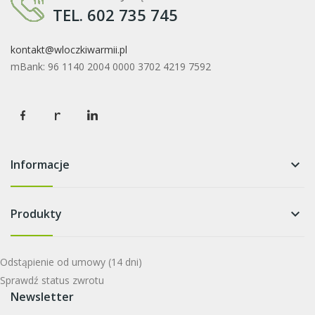
TEL. 602 735 745
kontakt@wloczkiwarmii.pl
mBank: 96 1140 2004 0000 3702 4219 7592
Informacje
keyboard_arrow_down
Produkty
keyboard_arrow_down
Odstąpienie od umowy
(14 dni)
Sprawdź status zwrotu
Newsletter