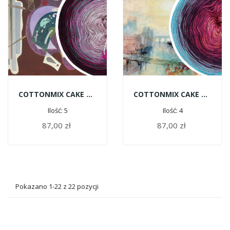
COTTONMIX CAKE ART - Wassily Kandinsky | Rigide Et Courbé
COTTONMIX CAKE ART - William Turner | Widok Na Lyon
Ilość: 5
Ilość: 4
87,00 zł
87,00 zł
DODAJ DO KOSZYKA
DODAJ DO KOSZYKA
Pokazano 1-22 z 22 pozycji