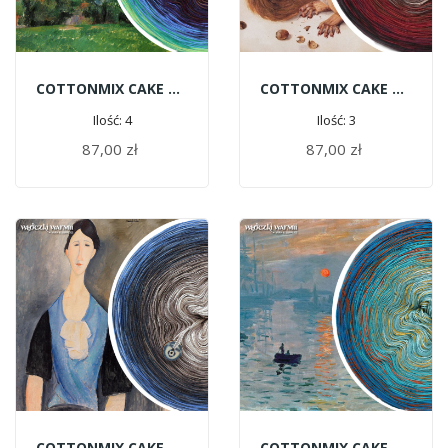
COTTONMIX CAKE ART - Paul Cézanne | Góra Św. Wiktorii
COTTONMIX CAKE ART - Albrecht Dürer | Wiewiórki
Ilość: 4
Ilość: 3
87,00 zł
87,00 zł
DODAJ DO KOSZYKA
DODAJ DO KOSZYKA
COTTONMIX CAKE ART - Amedeo Modigliani | Młoda Kobieta W Błękicie
COTTONMIX CAKE ART - Claude Monet | Impresja