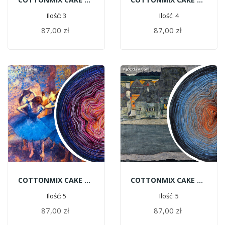
Ilość: 3
Ilość: 4
87,00 zł
87,00 zł
DODAJ DO KOSZYKA
DODAJ DO KOSZYKA
COTTONMIX CAKE ART - Edgar Degas | Baletnica
COTTONMIX CAKE ART - Egon Schiele | Domy Nad Rzeką
Ilość: 5
Ilość: 5
87,00 zł
87,00 zł
DODAJ DO KOSZYKA
DODAJ DO KOSZYKA