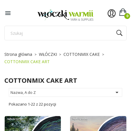
×
×
×
×
Dodaj do listy życzeń
((title))
((modalTitle))
Zaloguj się

0
((confirmMessage))
Musisz być zalogowany by zapisać produkty na swojej
((label))
liście życzeń.
add_circle_outline
Utwórz nową listę
((cancelText))
((cancelText))
((loginText))
Strona główna
WŁÓCZKI
COTTONMIX CAKE
((modalDeleteText))
((cancelText))
((createText))
COTTONMIX CAKE ART
COTTONMIX CAKE ART

Nazwa, A do Z
Pokazano 1-22 z 22 pozycji