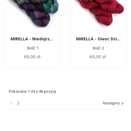
MIRELLA - Niedojrzałe Śliwki
MIRELLA - Owoc Dzikiej Róży
Ilość: 1
Ilość: 2
69,00 zł
69,00 zł
DODAJ DO KOSZYKA
DODAJ DO KOSZYKA
Pokazano 1-24 z 46 pozycji
1
2
Następny
