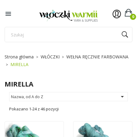
×
×
×
×
Dodaj do listy życzeń
((title))
((modalTitle))
Zaloguj się

0
((confirmMessage))
Musisz być zalogowany by zapisać produkty na swojej
((label))
liście życzeń.
add_circle_outline
Utwórz nową listę
((cancelText))
((cancelText))
((loginText))
Strona główna
WŁÓCZKI
WEŁNA RĘCZNIE FARBOWANA
((modalDeleteText))
((cancelText))
((createText))
MIRELLA
MIRELLA

Nazwa, od A do Z
Pokazano 1-24 z 46 pozycji