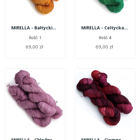
MIRELLA - Bałtyckie Złoto
MIRELLA - Celtycka Zieleń
Ilość: 1
Ilość: 4
69,00 zł
69,00 zł
DODAJ DO KOSZYKA
DODAJ DO KOSZYKA
MIRELLA - Chłodny Róż
MIRELLA - Ciemne Dalie