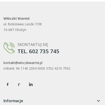
Włóczki Warmii
ul. Bolesława Laszki 7/38
10-687 Olsztyn
SKONTAKTUJ SIĘ
TEL. 602 735 745
kontakt@wloczkiwarmii.pl
mBank: 96 1140 2004 0000 3702 4219 7592
Informacje
keyboard_arrow_down