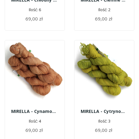
Ilość: 6
Ilość: 2
69,00 zł
69,00 zł
DODAJ DO KOSZYKA
DODAJ DO KOSZYKA
MIRELLA - Cynamonowe Ślimaczki
MIRELLA - Cytrynowy Całus
Ilość: 4
Ilość: 3
69,00 zł
69,00 zł
DODAJ DO KOSZYKA
DODAJ DO KOSZYKA