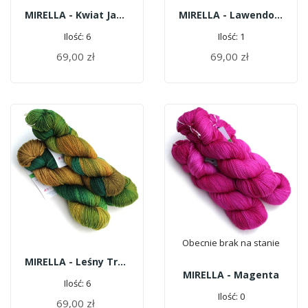
MIRELLA - Kwiat Jabłoni
MIRELLA - Lawendowe Pole
Ilość: 6
Ilość: 1
69,00 zł
69,00 zł
DODAJ DO KOSZYKA
DODAJ DO KOSZYKA
Obecnie brak na stanie
MIRELLA - Leśny Trakt
MIRELLA - Magenta
Ilość: 6
Ilość: 0
69,00 zł
DODAJ DO KOSZYKA