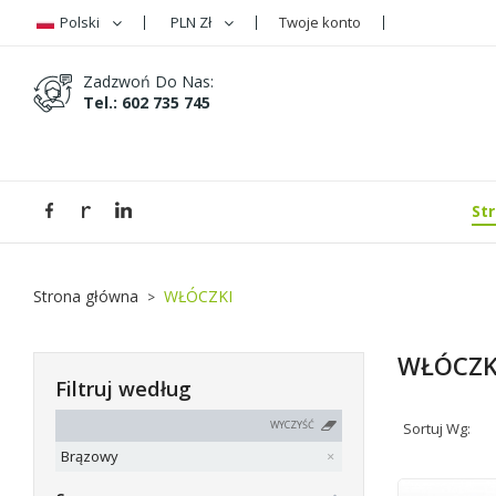
Polski
PLN Zł
Twoje konto
D
((
(
Z
Zadzwoń Do Nas:
Tel.: 602 735 745
((
Mus
((l
St
Strona główna
WŁÓCZKI
WŁÓCZK
Filtruj według
WYCZYŚĆ
Sortuj Wg:
Brązowy