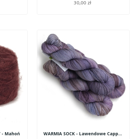
30,00 zł
DODAJ DO KOSZYKA
 - Mahoń
WARMIA SOCK - Lawendowe Cappuccino