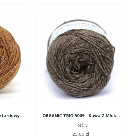
sztardowy
ORGANIC TRIO 5009 - Kawa Z Mlekiem
Ilość: 8
25,00 zł
DODAJ DO KOSZYKA