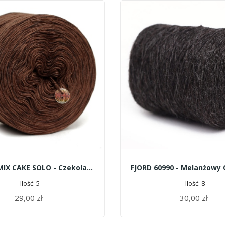
COTTONMIX CAKE SOLO - Czekolada
Ilość: 5
Ilość: 8
29,00 zł
30,00 zł
DODAJ DO KOSZYKA
DODAJ DO KOSZYKA