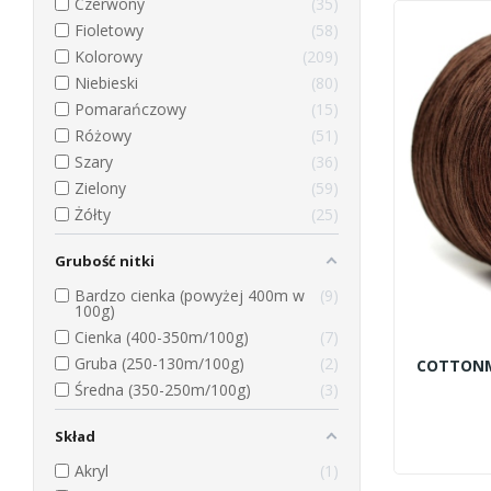
Czerwony
35
Fioletowy
58
Kolorowy
209
Niebieski
80
Pomarańczowy
15
Różowy
51
Szary
36
Zielony
59
Żółty
25
Grubość nitki
Bardzo cienka (powyżej 400m w
9
100g)
Cienka (400-350m/100g)
7
Gruba (250-130m/100g)
2
Średna (350-250m/100g)
3
Skład
Akryl
1