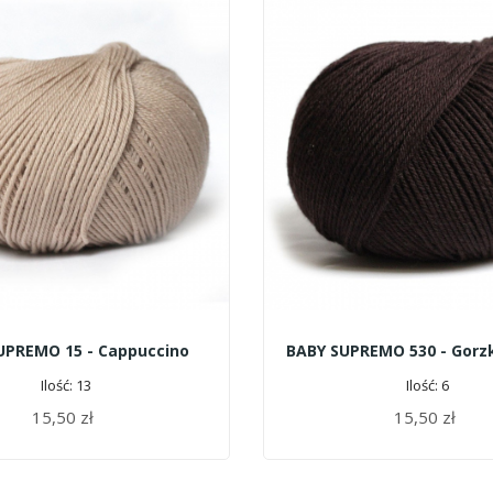
UPREMO 15 - Cappuccino
Ilość: 13
Ilość: 6
15,50 zł
15,50 zł
DODAJ DO KOSZYKA
DODAJ DO KOSZYKA