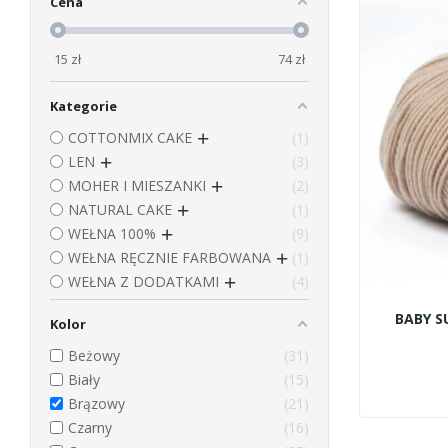
Cena
15
zł
74
zł
Kategorie
COTTONMIX CAKE
1
LEN
3
MOHER I MIESZANKI
2
NATURAL CAKE
1
WEŁNA 100%
9
WEŁNA RĘCZNIE FARBOWANA
1
WEŁNA Z DODATKAMI
4
BABY S
Kolor
Beżowy
31
Biały
15
Brązowy
21
Czarny
16