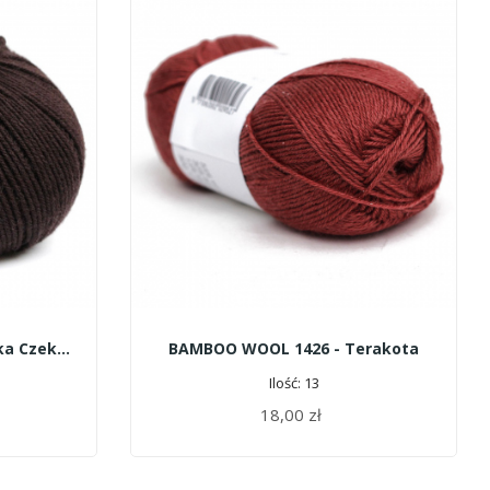
BABY SUPREMO 530 - Gorzka Czekolada
BAMBOO WOOL 1426 - Terakota
Ilość: 13
18,00 zł
DODAJ DO KOSZYKA