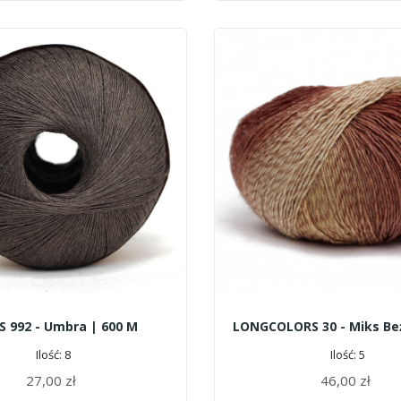
S 992 - Umbra | 600 M
Ilość: 8
Ilość: 5
27,00 zł
46,00 zł
DODAJ DO KOSZYKA
DODAJ DO KOSZYKA