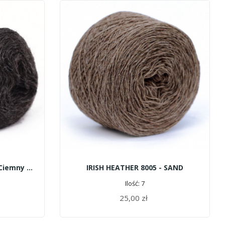
FJORD 60990 - Melanżowy Ciemny Brąz
IRISH HEATHER 8005 - SAND
Ilość: 7
25,00 zł
DODAJ DO KOSZYKA