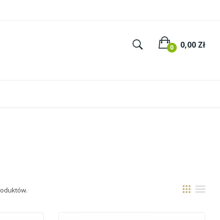
×
×
×
×
0,00 Zł
0
istę
Produktów.