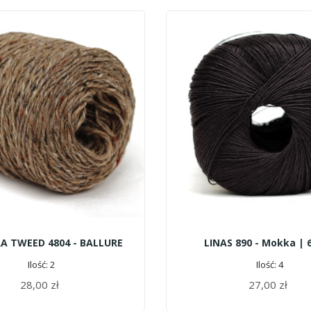
A TWEED 4804 - BALLURE
LINAS 890 - Mokka | 
Ilość: 2
Ilość: 4
28,00 zł
27,00 zł
DODAJ DO KOSZYKA
DODAJ DO KOSZYKA