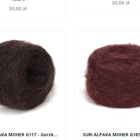
30,00 zł
DODAJ DO KOSZYKA
30,00 zł
SURI ALPAKA MOHER G117 - Gorzka Czekolada
SURI ALPAKA MOHER G187