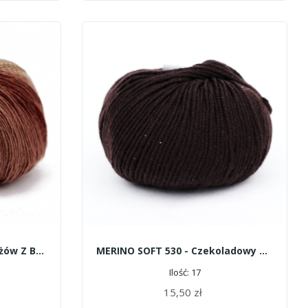
LONGCOLORS 30 - Miks Beżów Z Brązem
MERINO SOFT 530 - Czekoladowy Brąz
Ilość: 17
15,50 zł
DODAJ DO KOSZYKA