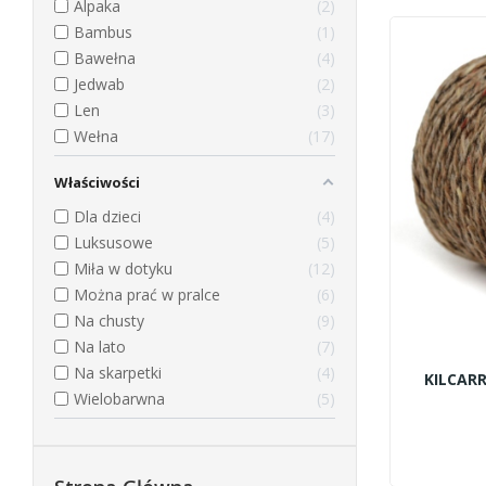
Alpaka
2
Bambus
1
Bawełna
4
Jedwab
2
Len
3
Wełna
17
Właściwości
Dla dzieci
4
Luksusowe
5
Miła w dotyku
12
Można prać w pralce
6
Na chusty
9
Na lato
7
Na skarpetki
4
KILCARR
Wielobarwna
5